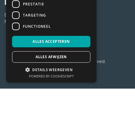
Languages
PRESTATIE
English
TARGETING
Nederlands
FUNCTIONEEL
ALLES ACCEPTEREN
Made with 💚 in Holland
ALLES AFWIJZEN
© 2026 Vetocare - All rights reserved.
DETAILS WEERGEVEN
POWERED BY COOKIESCRIPT