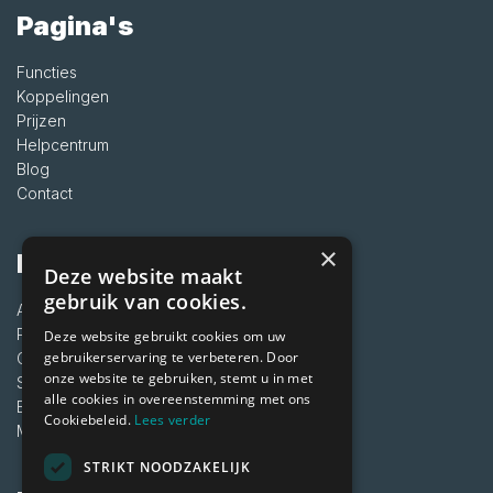
Pagina's
Functies
Koppelingen
Prijzen
Helpcentrum
Blog
Contact
×
Informatie
Deze website maakt
gebruik van cookies.
Algemene voorwaarden
Privacybeleid
Deze website gebruikt cookies om uw
gebruikerservaring te verbeteren. Door
Cookies
onze website te gebruiken, stemt u in met
Status
alle cookies in overeenstemming met ons
Ervaringen van klanten
Cookiebeleid.
Lees verder
ManitaVet alternatief
STRIKT NOODZAKELIJK